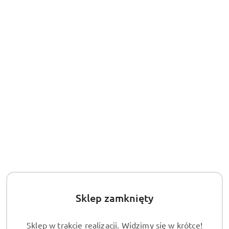
30
dni
przed
obniżką
Sklep zamknięty
Sklep w trakcie realizacji. Widzimy się w krótce!