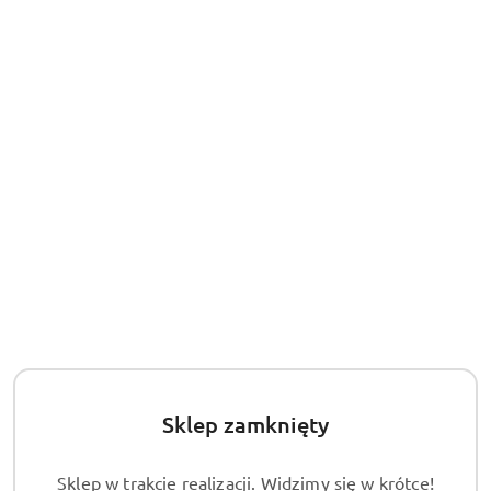
30
dni
przed
obniżką
Sklep zamknięty
Sklep w trakcie realizacji. Widzimy się w krótce!