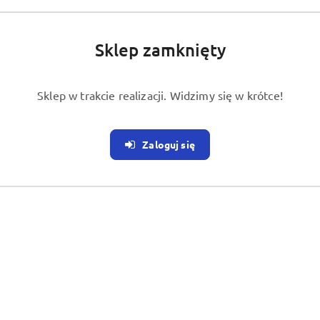
02-640 Warszawa
NIP: 7010644346
REGON: 366135140
Sklep zamknięty
Sklep w trakcie realizacji. Widzimy się w krótce!
ce Twojego zamówienia? Skontaktuj się z nami pod adresem:
zamowieni
Zaloguj się
enta
O nas
Dane sklepu
Regulamin sklepu
s realizacji
Polityka prywatności