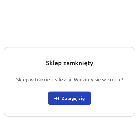
aplikacji i pozwala na utrzymanie domu wolnego od
roztoczy przez dłuższy czas.
Chciałbyś pozbyć się problemu roztoczy kurzu w swoim
domu? W hurtowni Pest znajdziesz preparat na roztocza
kurzu domowego, który gwarantuje skuteczność!
Jak wybrać odpowiedni preparat
na roztocza?
Sklep zamknięty
Jeśli szukasz sposobu na pozbycie się niechcianych gości,
Sklep w trakcie realizacji. Widzimy się w krótce!
takich jak roztocza kurzu domowego, dobrze trafiłeś.
Wybranie skutecznego preparatu na roztocza kurzu jest
kluczem do sukcesu. Dlatego właśnie w tej kategorii
Zaloguj się
oferujemy różne preparaty, które pomogą Ci skutecznie je
zwalczyć. Ale jak wybrać ten właściwy?
Przede wszystkim zwróć uwagę na skład preparatu.
Najskuteczniejsze są środki z zawartością akarycydów lub
cypermetryny, które niszczą roztocza na wszystkich