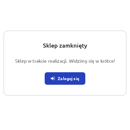
Sklep zamknięty
Sklep w trakcie realizacji. Widzimy się w krótce!
PRODUKT NIEDOSTĘPNY
Altax Produkt Grzybobójczy
5L – Środek na grzyby
Zaloguj się
pleśniowe i elewacje
(0)
193.70
Cena:
Cena:
193.70