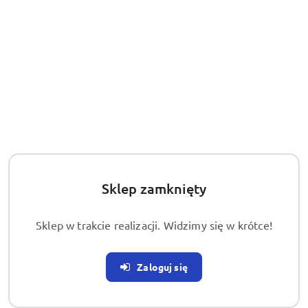
np.: deratyzacji, polega na kupieniu w sklepie
ogrodniczym pułapek i trutek. Następnie rozłożeniu ich
w pomieszczeniach, w których zauważono obecność
szkodników. To z pozoru prosty i niegroźny zabieg, jednak
źle przeprowadzony może być bardzo niebezpieczny
w skutkach.
Zachowania te na przestrzeni lat ulegają zmianom, ale
poziom świadomości o zagrożeniach
związanych z
niewłaściwym zwalczaniem szkodników, nadal jest
niewystarczający.
Nieodpowiedzialność w stosowaniu
Sklep zamknięty
środków chemicznych na gryzonie
Sklep w trakcie realizacji. Widzimy się w krótce!
Jednymi z najczęściej wykorzystywanych metod do
zwalczania szkodników są środki biobójcze. Zawierają one
Zaloguj się
w składzie silne substancje chemiczne, których
niewłaściwe użycie zagraża życiu ludzi i zwierząt
domowych
. Stosowanie ich powinno przebiegać zawsze