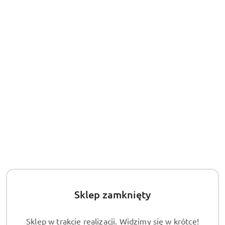
30
dni
przed
obniżką
Sklep zamknięty
Sklep w trakcie realizacji. Widzimy się w krótce!