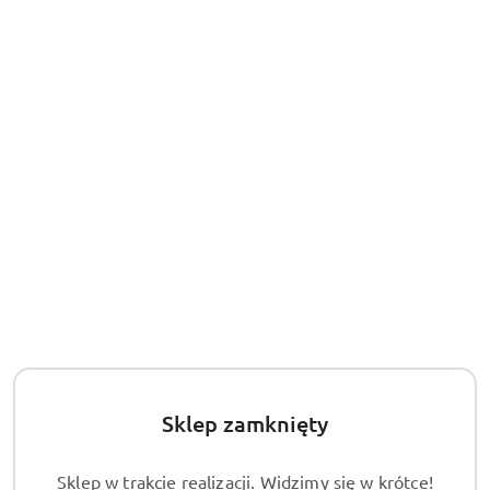
30
dni
przed
obniżką
Sklep zamknięty
Sklep w trakcie realizacji. Widzimy się w krótce!