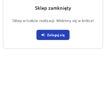
Sklep zamknięty
Produkty
Produkty podobne
Pomiń karuzelę produktów
Sklep w trakcie realizacji. Widzimy się w krótce!
o
statusie:
Zaloguj się