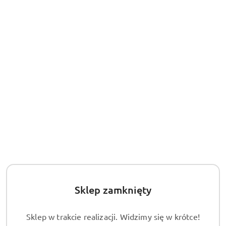
Pułapaka zatrzaskowa metalowa - na szczury
15.00
Cena:
Cena:
15.00
Sklep zamknięty
Sklep w trakcie realizacji. Widzimy się w krótce!