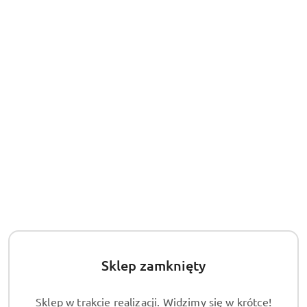
30
dni
przed
obniżką
Sklep zamknięty
Sklep w trakcie realizacji. Widzimy się w krótce!