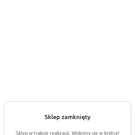
30
dni
przed
obniżką
Sklep zamknięty
Sklep w trakcie realizacji. Widzimy się w krótce!